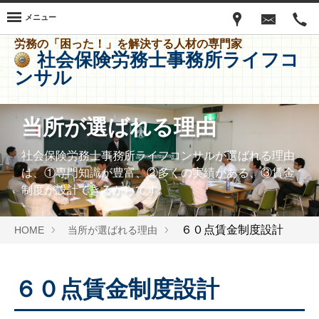
メニュー
労務の「困った！」を解決する人材の専門家
社会保険労務士事務所ライフコ
ンサル
当所が選ばれる理由
社会保険労務士事務所ライフコンサルが選ばれる理由
は、①専門知識が豊富、②多くの実績がある、③賃金
制度が設計できるからです。
６０点賃金制度設計
HOME
当所が選ばれる理由
６０点賃金制度設計