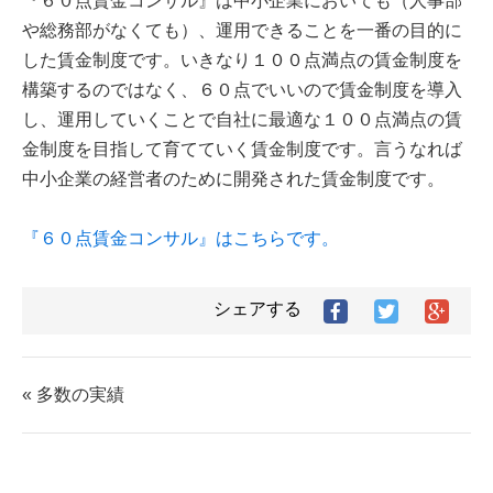
『６０点賃金コンサル』は中小企業においても（人事部
や総務部がなくても）、運用できることを一番の目的に
した賃金制度です。いきなり１００点満点の賃金制度を
構築するのではなく、６０点でいいので賃金制度を導入
し、運用していくことで自社に最適な１００点満点の賃
金制度を目指して育てていく賃金制度です。言うなれば
中小企業の経営者のために開発された賃金制度です。
『６０点賃金コンサル』はこちらです。
シェアする
Facebook
Twitter
Goog
で
で
シ
シ
シ
ェ
ェ
ェ
ア
ア
ア
す
« 多数の実績
す
す
る
る
る